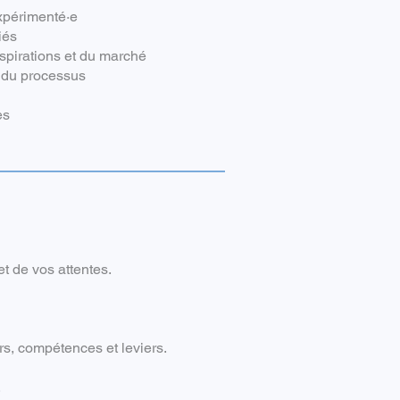
xpérimenté·e
iés
spirations et du marché
g du processus
es
et de vos attentes.
urs, compétences et leviers.
.